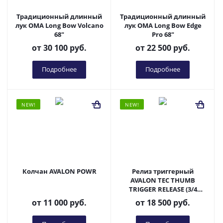
Традиционный длинный
Традиционный длинный
лук OMA Long Bow Volcano
лук OMA Long Bow Edge
68"
Pro 68"
от
30 100 руб.
от
22 500 руб.
Подробнее
Подробнее
NEW!
NEW!
Колчан AVALON POWR
Релиз триггерный
AVALON TEC THUMB
TRIGGER RELEASE (3/4
пальца)
от
11 000 руб.
от
18 500 руб.