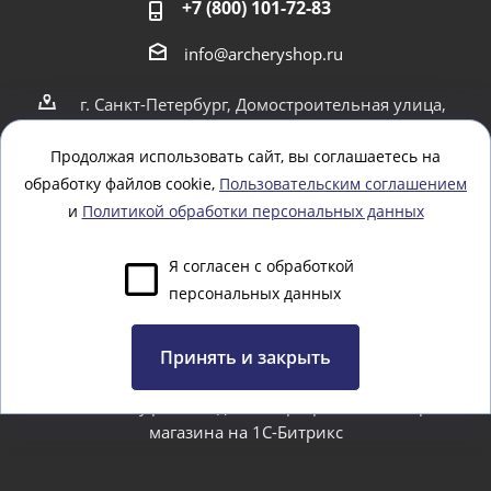
+7 (800) 101-72-83
info@archeryshop.ru
г. Санкт-Петербург, Домостроительная улица,
4
г. Санкт-Петербург Пионерская 21
Продолжая использовать сайт, вы соглашаетесь на
обработку файлов cookie,
Пользовательским соглашением
Оставайтесь на связи
и
Политикой обработки персональных данных
Я согласен с обработкой
персональных данных
Задать вопрос
Принять и закрыть
www.webtoday.pro - создание и разработка интернет-
магазина на 1C-Битрикс