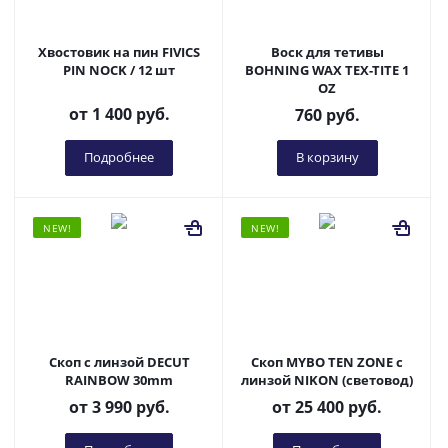
Хвостовик на пин FIVICS
Воск для тетивы
PIN NOCK / 12 шт
BOHNING WAX TEX-TITE 1
OZ
от
1 400 руб.
760
руб.
Подробнее
В корзину
NEW!
NEW!
Скоп с линзой DECUT
Скоп MYBO TEN ZONE с
RAINBOW 30mm
линзой NIKON (световод)
от
3 990 руб.
от
25 400 руб.