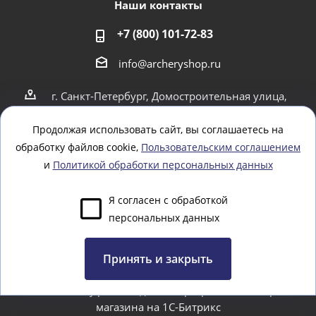
Наши контакты
+7 (800) 101-72-83
info@archeryshop.ru
г. Санкт-Петербург, Домостроительная улица,
4
г. Санкт-Петербург Пионерская 21
Продолжая использовать сайт, вы соглашаетесь на
обработку файлов cookie,
Пользовательским соглашением
Оставайтесь на связи
и
Политикой обработки персональных данных
Я согласен с обработкой
персональных данных
Задать вопрос
Принять и закрыть
www.webtoday.pro - создание и разработка интернет-
магазина на 1C-Битрикс