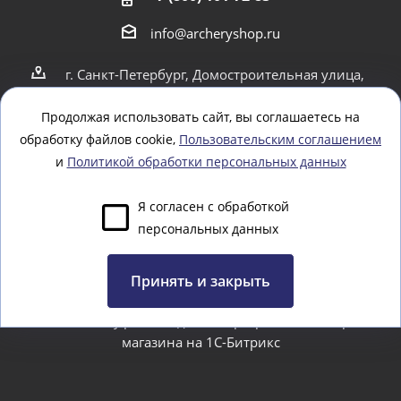
info@archeryshop.ru
г. Санкт-Петербург, Домостроительная улица,
4
г. Санкт-Петербург Пионерская 21
Продолжая использовать сайт, вы соглашаетесь на
обработку файлов cookie,
Пользовательским соглашением
Оставайтесь на связи
и
Политикой обработки персональных данных
Я согласен с обработкой
персональных данных
Задать вопрос
Принять и закрыть
www.webtoday.pro - создание и разработка интернет-
магазина на 1C-Битрикс