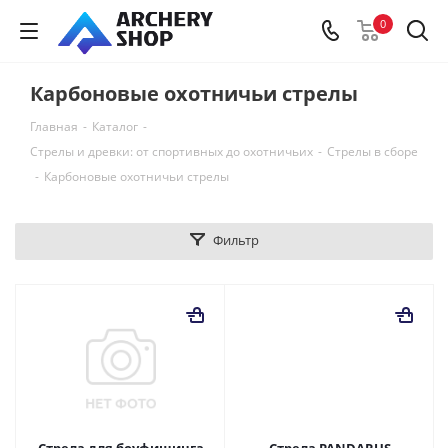
0
Карбоновые охотничьи стрелы
Главная
-
Каталог
-
Стрелы и древки: от спортивных до охотничьих
-
Стрелы в сборе
-
Карбоновые охотничьи стрелы
Фильтр