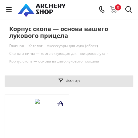
0
Корпус скопа — основа вашего
лукового прицела
Главная
-
Каталог
-
Аксессуары для лука (обвес)
-
Скопы и пины — комплектующие для прицелов лука
-
Корпус скопа — основа вашего лукового прицела
Фильтр