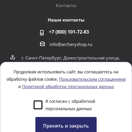
Контакты
Наши контакты
+7 (800) 101-72-83
info@archeryshop.ru
г. Санкт-Петербург, Домостроительная улица,
4
г. Санкт-Петербург Пионерская 21
Продолжая использовать сайт, вы соглашаетесь на
обработку файлов cookie,
Пользовательским соглашением
Оставайтесь на связи
и
Политикой обработки персональных данных
Я согласен с обработкой
персональных данных
Задать вопрос
Принять и закрыть