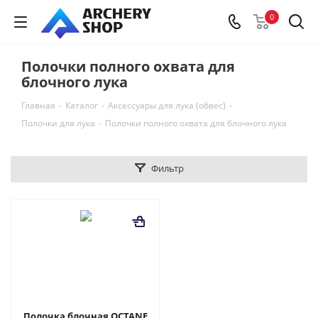
0
Полочки полного охвата для
блочного лука
Главная
-
Каталог
-
Аксессуары для лука (обвес)
-
Полочки для лука
-
Полочки полного охвата для блочного лука
Фильтр
Полочка блочная OCTANE