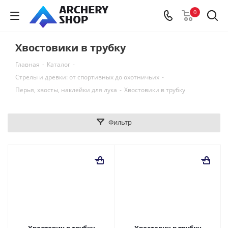
0
Хвостовики в трубку
Главная
-
Каталог
-
Стрелы и древки: от спортивных до охотничьих
-
Перья, хвосты, наклейки для лука
-
Хвостовики в трубку
Фильтр