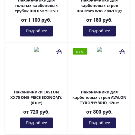
Наконечники для
Наконечники для
толстых карбоновых
карбоновых стрел
трубок ID8.0 SKYLON /
ID4.2mm WASP 80-130gr
Pandarus, (макс. лимит
от
1 100 руб.
от
180 руб.
FITA в 9.4mm), 6 шт
Подробнее
Подробнее
NEW!
Наконечники EASTON
Наконечники для
XX75 ONE-PIECE ECONOMY,
карбоновых стрел AVALON
(6 шт)
TYRO/HYBRID, 12шт
от
720 руб.
от
800 руб.
Подробнее
Подробнее