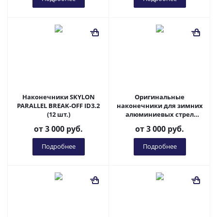
Наконечники SKYLON
Оригинальные
PARALLEL BREAK-OFF ID3.2
наконечники для зимних
(12 шт.)
алюминиевых стрел
Easton X23, (основа 100гр,
от
3 000 руб.
от
3 000 руб.
без грузиков) / (по 6 шт.)
Подробнее
Подробнее