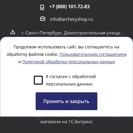
+7 (800) 101-72-83
info@archeryshop.ru
г. Санкт-Петербург, Домостроительная улица,
4
г. Санкт-Петербург Пионерская 21
Продолжая использовать сайт, вы соглашаетесь на
обработку файлов cookie,
Пользовательским соглашением
Оставайтесь на связи
и
Политикой обработки персональных данных
Я согласен с обработкой
персональных данных
Задать вопрос
Принять и закрыть
www.webtoday.pro - создание и разработка интернет-
магазина на 1C-Битрикс