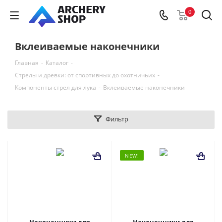
0
Вклеиваемые наконечники
Главная
-
Каталог
-
Стрелы и древки: от спортивных до охотничьих
-
Компоненты стрел для лука
-
Вклеиваемые наконечники
Фильтр
NEW!