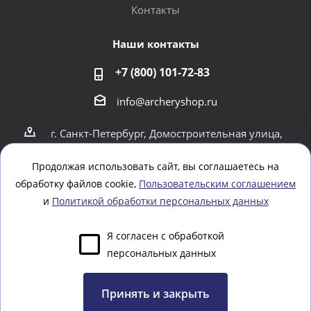
Контакты
Наши контакты
+7 (800) 101-72-83
info@archeryshop.ru
г. Санкт-Петербург, Домостроительная улица,
4
г. Санкт-Петербург Пионерская 21
Продолжая использовать сайт, вы соглашаетесь на
обработку файлов cookie,
Пользовательским соглашением
Оставайтесь на связи
и
Политикой обработки персональных данных
Я согласен с обработкой
персональных данных
Задать вопрос
Принять и закрыть