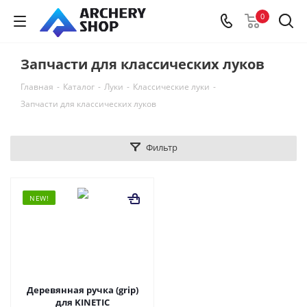
0
Запчасти для классических луков
Главная
-
Каталог
-
Луки
-
Классические луки
-
Запчасти для классических луков
Фильтр
NEW!
Деревянная ручка (grip)
для KINETIC