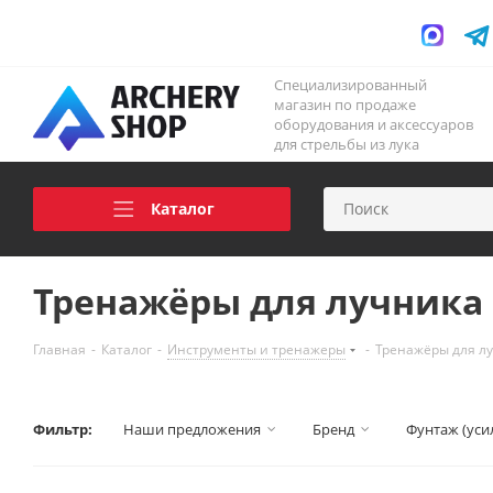
Специализированный
магазин по продаже
оборудования и аксессуаров
для стрельбы из лука
Каталог
Тренажёры для лучника
Главная
-
Каталог
-
Инструменты и тренажеры
-
Тренажёры для л
Фильтр:
Наши предложения
Бренд
Фунтаж (уси