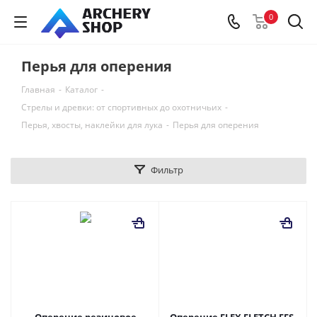
0
Перья для оперения
Главная
-
Каталог
-
Стрелы и древки: от спортивных до охотничьих
-
Перья, хвосты, наклейки для лука
-
Перья для оперения
Фильтр