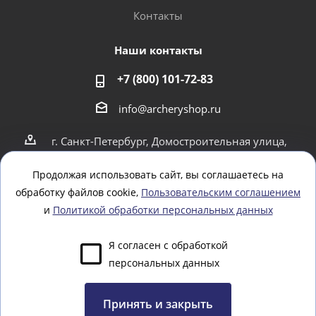
Контакты
Наши контакты
+7 (800) 101-72-83
info@archeryshop.ru
г. Санкт-Петербург, Домостроительная улица,
4
г. Санкт-Петербург Пионерская 21
Продолжая использовать сайт, вы соглашаетесь на
обработку файлов cookie,
Пользовательским соглашением
Оставайтесь на связи
и
Политикой обработки персональных данных
Я согласен с обработкой
персональных данных
Задать вопрос
Принять и закрыть