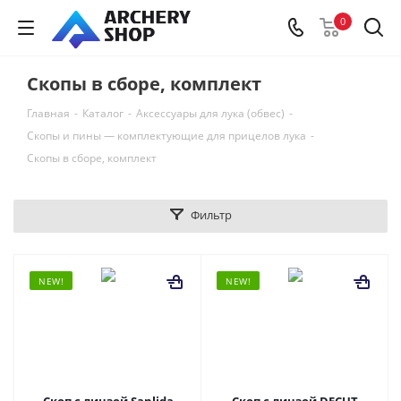
0
Скопы в сборе, комплект
Главная
-
Каталог
-
Аксессуары для лука (обвес)
-
Скопы и пины — комплектующие для прицелов лука
-
Скопы в сборе, комплект
Фильтр
NEW!
NEW!