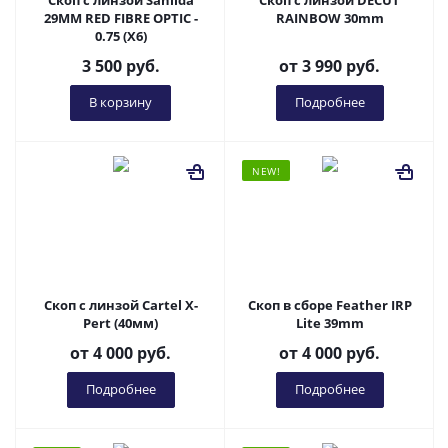
Скоп с линзой Sanlida
Скоп с линзой DECUT
29MM RED FIBRE OPTIC -
RAINBOW 30mm
0.75 (X6)
3 500
руб.
от
3 990 руб.
В корзину
Подробнее
NEW!
Скоп с линзой Cartel X-
Скоп в сборе Feather IRP
Pert (40мм)
Lite 39mm
от
4 000 руб.
от
4 000 руб.
Подробнее
Подробнее