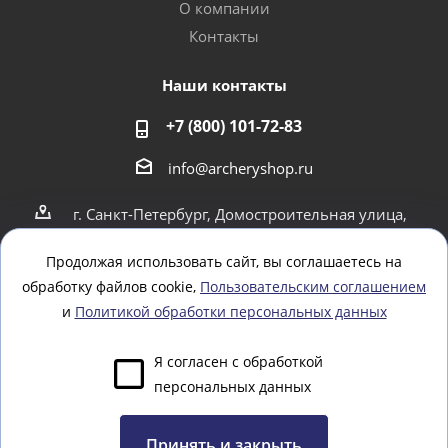
О компании
Контакты
Наши контакты
+7 (800) 101-72-83
info@archeryshop.ru
г. Санкт-Петербург, Домостроительная улица,
4
г. Санкт-Петербург Пионерская 21
Продолжая использовать сайт, вы соглашаетесь на
обработку файлов cookie,
Пользовательским соглашением
Оставайтесь на связи
и
Политикой обработки персональных данных
Я согласен с обработкой
персональных данных
Задать вопрос
Принять и закрыть