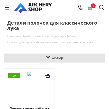
0
Детали полочек для классического
лука
Главная
-
Каталог
-
Аксессуары для лука (обвес)
-
Полочки для лука
-
Детали полочек для классического лука
Фильтр
NEW!
Поддерживающий усик