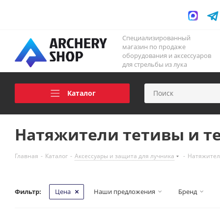
Специализированный
магазин по продаже
оборудования и аксессуаров
для стрельбы из лука
Каталог
Натяжители тетивы и т
Главная
-
Каталог
-
Аксессуары и защита для лучника
-
Натяжител
Фильтр:
Цена
Наши предложения
Бренд