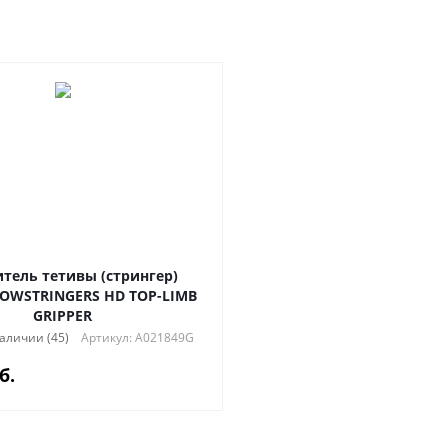
тель тетивы (стрингер)
OWSTRINGERS HD TOP-LIMB
GRIPPER
наличии (45)
Артикул: A021849G
б.