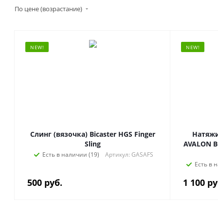
По цене (возрастание)
NEW!
NEW!
Слинг (вязочка) Bicaster HGS Finger
Натяжи
Sling
AVALON B
Есть в наличии (19)
Артикул: GASAFS
Есть в 
500
руб.
1 100
ру