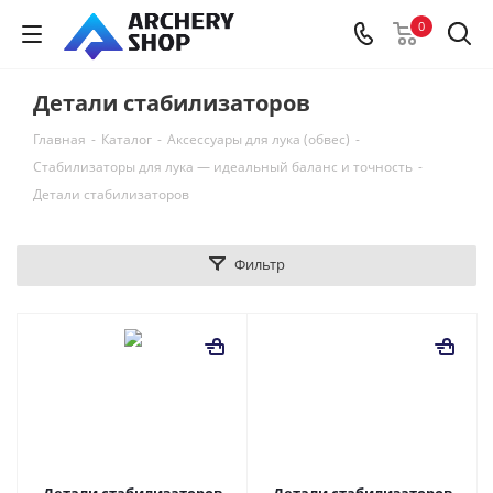
0
Детали стабилизаторов
Главная
-
Каталог
-
Аксессуары для лука (обвес)
-
Стабилизаторы для лука — идеальный баланс и точность
-
Детали стабилизаторов
Фильтр