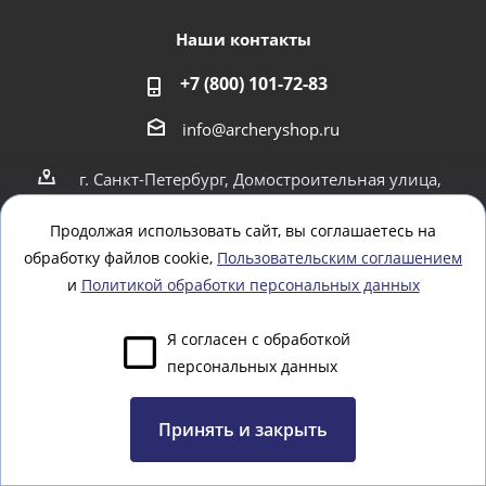
Наши контакты
+7 (800) 101-72-83
info@archeryshop.ru
г. Санкт-Петербург, Домостроительная улица,
4
г. Санкт-Петербург Пионерская 21
Продолжая использовать сайт, вы соглашаетесь на
обработку файлов cookie,
Пользовательским соглашением
Оставайтесь на связи
и
Политикой обработки персональных данных
Я согласен с обработкой
персональных данных
Задать вопрос
Принять и закрыть
www.webtoday.pro - создание и разработка интернет-