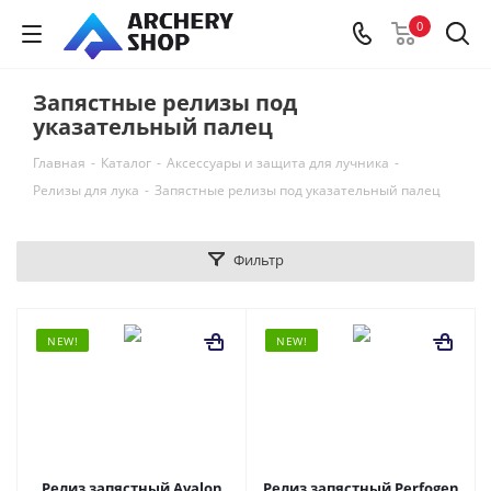
0
Запястные релизы под
указательный палец
Главная
-
Каталог
-
Аксессуары и защита для лучника
-
Релизы для лука
-
Запястные релизы под указательный палец
Фильтр
NEW!
NEW!
Релиз запястный Avalon
Релиз запястный Perfogen