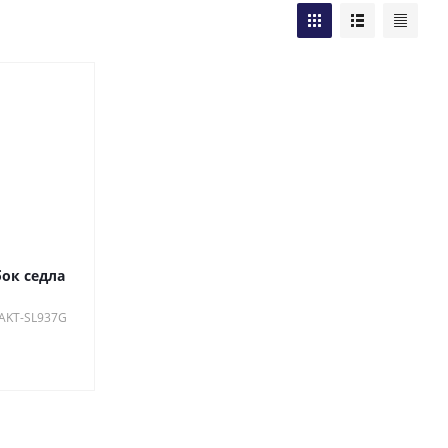
ок седла
 AKT-SL937G