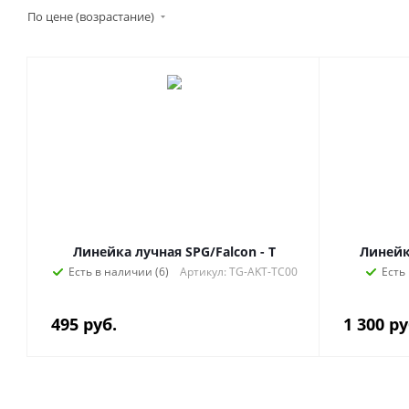
По цене (возрастание)
Линейка лучная SPG/Falcon - T
Линейк
Есть в наличии (6)
Артикул: TG-AKT-TC00
Есть
495
руб.
1 300
ру