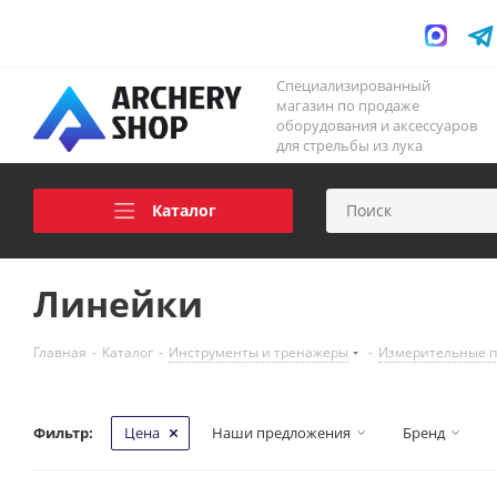
Специализированный
магазин по продаже
оборудования и аксессуаров
для стрельбы из лука
Каталог
Линейки
Главная
-
Каталог
-
Инструменты и тренажеры
-
Измерительные пр
Фильтр:
Цена
Наши предложения
Бренд