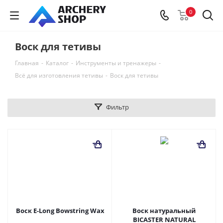
0
Воск для тетивы
Главная
-
Каталог
-
Инструменты и тренажеры
-
Всё для изготовления тетивы
-
Воск для тетивы
Фильтр
Воск E-Long Bowstring Wax
Воск натуральный
BICASTER NATURAL