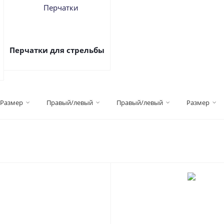
Перчатки для стрельбы
Размер
Правый/левый
Правый/левый
Размер