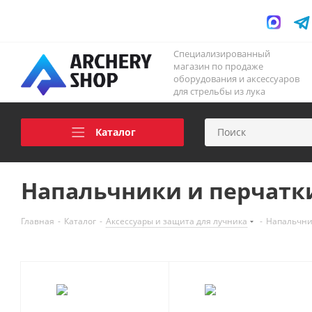
Специализированный
магазин по продаже
оборудования и аксессуаров
для стрельбы из лука
Каталог
Напальчники и перчатк
Главная
-
Каталог
-
Аксессуары и защита для лучника
-
Напальчни