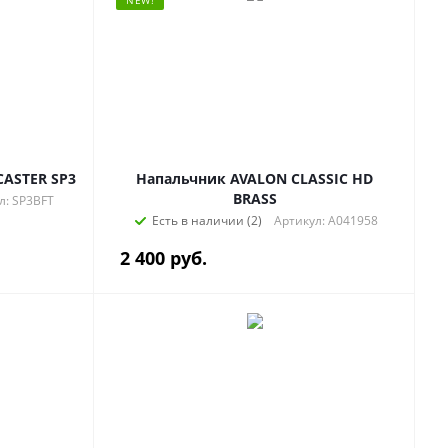
NEW!
CASTER SP3
Напальчник AVALON CLASSIC HD
BRASS
л: SP3BFT
Есть в наличии (2)
Артикул: A041958
2 400
руб.