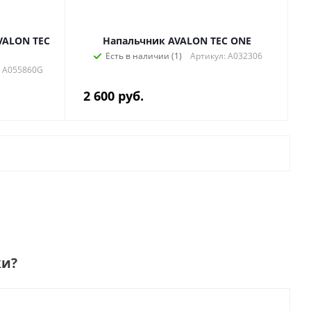
VALON TEC
Напальчник AVALON TEC ONE
Есть в наличии (1)
Артикул: A032306
: A055860G
2 600
руб.
ки
?