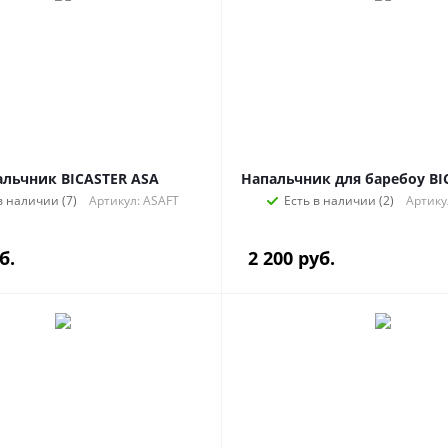
льчник BICASTER ASA
Напальчник для баребоу BI
в наличии (7)
Артикул: ASAFT
Есть в наличии (2)
Артику
б.
2 200
руб.