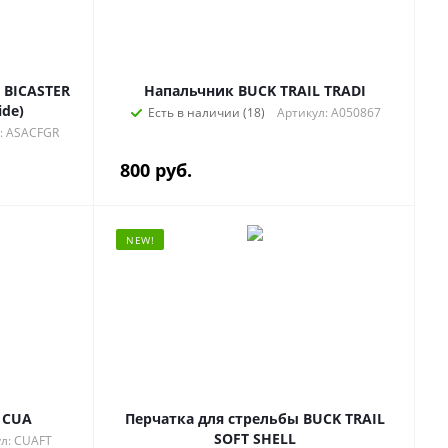
 BICASTER
Напальчник BUCK TRAIL TRADI
ide)
Есть в наличии (18)
Артикул: A050867
: ASACFGR
800
руб.
NEW!
 CUA
Перчатка для стрельбы BUCK TRAIL
SOFT SHELL
л: CUAFT