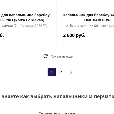
 для напальчника баребоу
Напальчник для баребоу A
ER PRO (кожа Cordovan)
ONE BAREBOW
 наличии (2)
Артикул: GPROFTL
Есть в наличии (2)
Артикул
б.
2 600
руб.
Показать еще
1
2
 знаете как выбрать
напальчники и перчат
Свяжитесь с нами