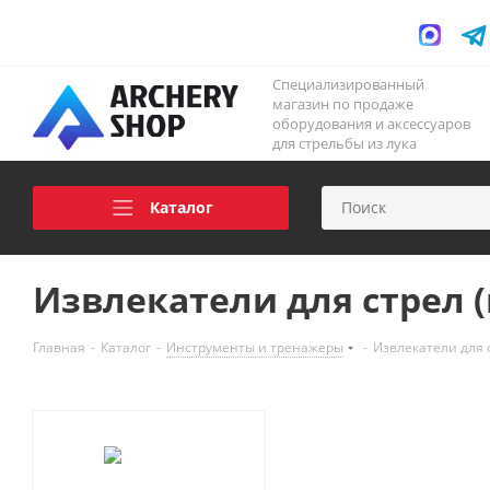
Специализированный
магазин по продаже
оборудования и аксессуаров
для стрельбы из лука
Каталог
Извлекатели для стрел (
Главная
-
Каталог
-
Инструменты и тренажеры
-
Извлекатели для 