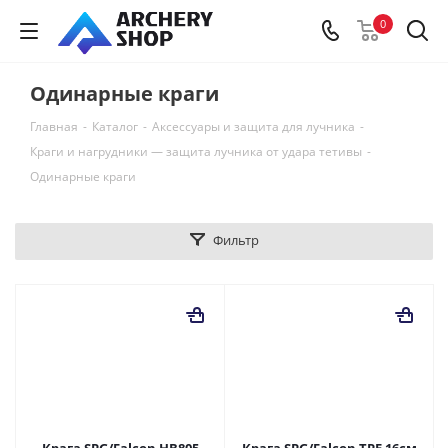
0
Одинарные краги
Главная
-
Каталог
-
Аксессуары и защита для лучника
-
Краги и нагрудники — защита лучника от удара тетивы
-
Одинарные краги
Фильтр