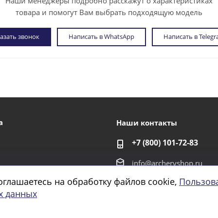
Наши менеджеры подробно расскажут о характеристиках
товара и помогут Вам выбрать подходящую модель
азать звонок
Написать в WhatsApp
Написать в Teleg
а
Наши контакты
+7 (800) 101-72-83
info@archeryshop.ru
оглашаетесь на обработку файлов cookie,
Пользов
г. Санкт-Петербург,
х данных
и
Домостроительная улиц
г. Санкт-Петербург Пио