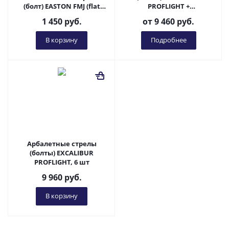
(болт) EASTON FMJ (flat
PROFLIGHT +
nock)
светохвостовик, 3 шт
1 450
руб.
от
9 460 руб.
В корзину
Подробнее
Арбалетные стрелы
(болты) EXCALIBUR
PROFLIGHT, 6 шт
9 960
руб.
В корзину