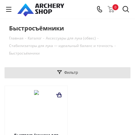
0
Быстросъёмники
Главная
-
Каталог
-
Аксессуары для лука (обвес)
-
Стабилизаторы для лука — идеальный баланс и точность
-
Быстросъёмники
Фильтр