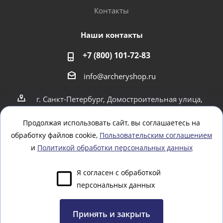
Контакты
Наши контакты
+7 (800) 101-72-83
info@archeryshop.ru
г. Санкт-Петербург, Домостроительная улица,
4
г. Санкт-Петербург Пионерская 21
Продолжая использовать сайт, вы соглашаетесь на
обработку файлов cookie,
Пользовательским соглашением
Оставайтесь на связи
и
Политикой обработки персональных данных
Я согласен с обработкой
персональных данных
Задать вопрос
Принять и закрыть