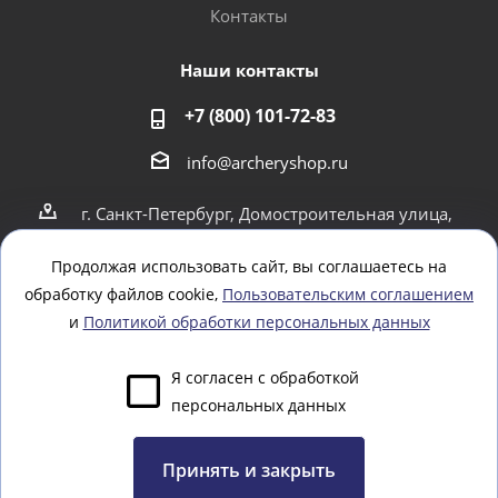
Контакты
Наши контакты
+7 (800) 101-72-83
info@archeryshop.ru
г. Санкт-Петербург, Домостроительная улица,
4
г. Санкт-Петербург Пионерская 21
Продолжая использовать сайт, вы соглашаетесь на
обработку файлов cookie,
Пользовательским соглашением
Оставайтесь на связи
и
Политикой обработки персональных данных
Я согласен с обработкой
персональных данных
Задать вопрос
Принять и закрыть