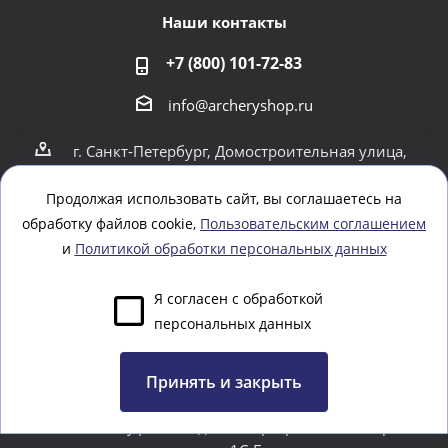
Наши контакты
+7 (800) 101-72-83
info@archeryshop.ru
г. Санкт-Петербург, Домостроительная улица,
4
г. Санкт-Петербург Пионерская 21
Продолжая использовать сайт, вы соглашаетесь на
обработку файлов cookie,
Пользовательским соглашением
Оставайтесь на связи
и
Политикой обработки персональных данных
Я согласен с обработкой
персональных данных
Задать вопрос
Принять и закрыть
www.webtoday.pro - создание и разработка интернет-