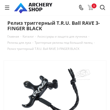
0
Релиз триггерный T.R.U. Ball RAVE 3-
FINGER BLACK
Главная
-
Каталог
-
Аксессуары и защита для лучника
-
Релизы для лука
-
Триггерные релизы под большой палец
-
Релиз триггерный T.R.U. Ball RAVE 3-FINGER BLACK