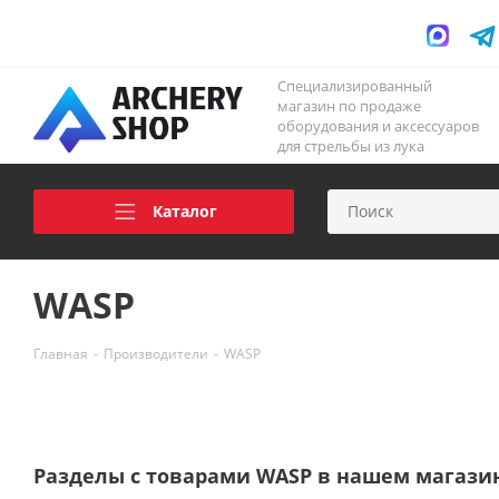
Специализированный
магазин по продаже
оборудования и аксессуаров
для стрельбы из лука
Каталог
WASP
Главная
-
Производители
-
WASP
Разделы с товарами WASP в нашем магази