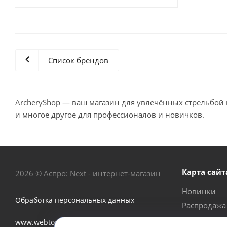
Список брендов
ArcheryShop — ваш магазин для увлечённых стрельбой 
и многое другое для профессионалов и новичков.
Карта сайт
2026 © Аспро: Next - интернет-магазин
Новинки
Обработка персональных данных
Распродажа
Акции
www.webtoday.pro - создание и